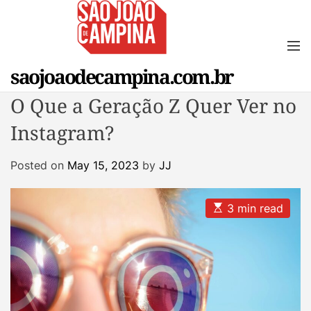
S
k
i
M
e
p
saojoaodecampina.com.br
n
t
u
o
O Que a Geração Z Quer Ver no
c
Instagram?
o
n
t
Posted on
May 15, 2023
by
JJ
e
n
E
3 min read
t
s
t
i
m
a
t
e
d
r