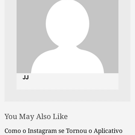
i
g
a
t
i
o
JJ
n
You May Also Like
Como o Instagram se Tornou o Aplicativo