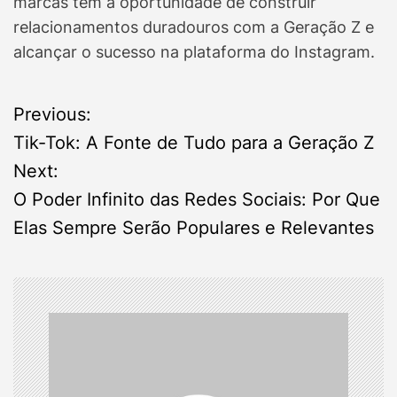
marcas têm a oportunidade de construir
relacionamentos duradouros com a Geração Z e
alcançar o sucesso na plataforma do Instagram.
P
Previous:
Tik-Tok: A Fonte de Tudo para a Geração Z
o
Next:
s
O Poder Infinito das Redes Sociais: Por Que
Elas Sempre Serão Populares e Relevantes
t
n
a
v