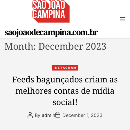
S
k
i
M
e
p
saojoaodecampina.com.br
n
t
u
o
Month:
December 2023
c
o
n
C
t
INSTAGRAM
a
e
Feeds bagunçados criam as
t
n
melhores contas de mídia
e
t
g
social!
o
r
P
P
By
admin
December 1, 2023
i
o
o
s
s
e
t
t