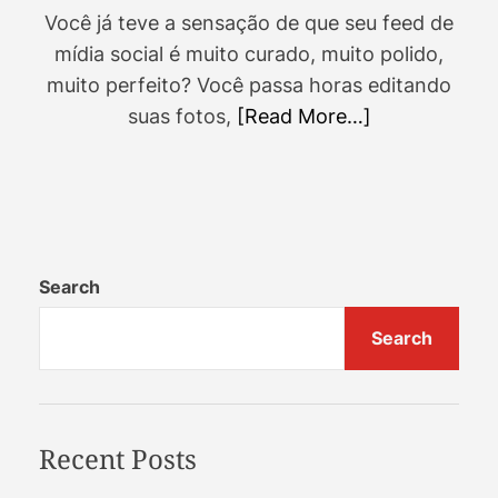
s
A
D
Você já teve a sensação de que seu feed de
u
a
t
t
mídia social é muito curado, muito polido,
h
e
o
muito perfeito? Você passa horas editando
r
suas fotos,
[Read More…]
Search
Search
Recent Posts