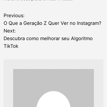
P
Previous:
O Que a Geração Z Quer Ver no Instagram?
o
Next:
s
Descubra como melhorar seu Algoritmo
TikTok
t
n
a
v
i